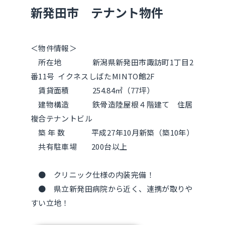
新発田市 テナント物件
＜物件情報＞
所在地 新潟県新発田市諏訪町1丁目2
番11号 イクネスしばたMINTO館2F
賃貸面積 254.84㎡（77坪）
建物構造 鉄骨造陸屋根４階建て 住居
複合テナントビル
築 年 数 平成27年10月新築（築10年）
共有駐車場 200台以上
● クリニック仕様の内装完備！
● 県立新発田病院から近く、連携が取りや
すい立地！