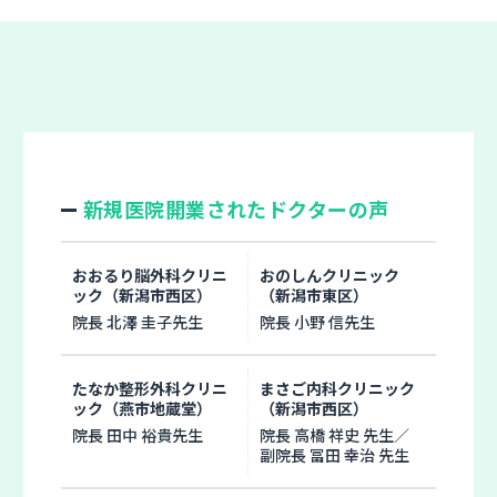
新規医院開業されたドクターの声
おおるり脳外科クリニ
おのしんクリニック
ック（新潟市西区）
（新潟市東区）
院長 北澤 圭子先生
院長 小野 信先生
たなか整形外科クリニ
まさご内科クリニック
ック（燕市地蔵堂）
（新潟市西区）
院長 田中 裕貴先生
院長 高橋 祥史 先生／
副院長 冨田 幸治 先生