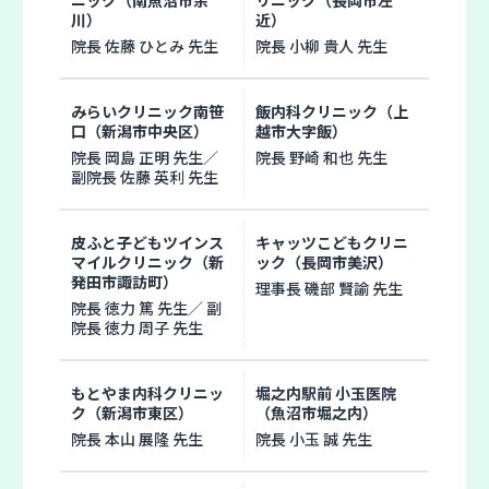
ニック（南魚沼市余
リニック（長岡市左
川）
近）
院長 佐藤 ひとみ 先生
院長 小柳 貴人 先生
みらいクリニック南笹
飯内科クリニック（上
口（新潟市中央区）
越市大字飯）
院長 岡島 正明 先生／
院長 野崎 和也 先生
副院長 佐藤 英利 先生
皮ふと子どもツインス
キャッツこどもクリニ
マイルクリニック（新
ック（長岡市美沢）
発田市諏訪町）
理事長 磯部 賢諭 先生
院長 徳力 篤 先生／ 副
院長 徳力 周子 先生
もとやま内科クリニッ
堀之内駅前 小玉医院
ク（新潟市東区）
（魚沼市堀之内）
院長 本山 展隆 先生
院長 小玉 誠 先生