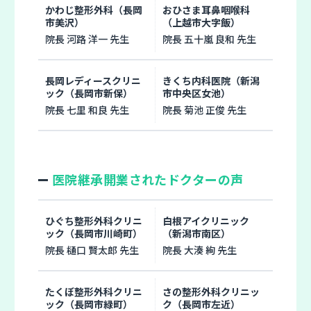
かわじ整形外科（長岡
おひさま耳鼻咽喉科
市美沢）
（上越市大字飯）
院長 河路 洋一 先生
院長 五十嵐 良和 先生
長岡レディースクリニ
きくち内科医院（新潟
ック（長岡市新保）
市中央区女池）
院長 七里 和良 先生
院長 菊池 正俊 先生
医院継承開業されたドクターの声
ひぐち整形外科クリニ
白根アイクリニック
ック（長岡市川崎町）
（新潟市南区）
院長 樋口 賢太郎 先生
院長 大湊 絢 先生
たくぼ整形外科クリニ
さの整形外科クリニッ
ック（長岡市緑町）
ク（長岡市左近）