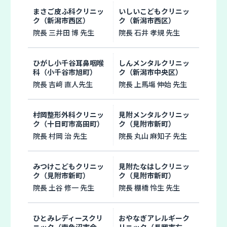
まさご皮ふ科クリニッ
いしいこどもクリニッ
ク（新潟市西区）
ク（新潟市西区）
院長 三井田 博 先生
院長 石井 孝規 先生
ひがし小千谷耳鼻咽喉
しんメンタルクリニッ
科（小千谷市旭町）
ク（新潟市中央区）
院長 吉﨑 直人先生
院長 上馬塲 伸始 先生
村岡整形外科クリニッ
見附メンタルクリニッ
ク（十日町市高田町）
ク（見附市新町）
院長 村岡 治 先生
院長 丸山 麻知子 先生
みつけこどもクリニッ
見附たなはしクリニッ
ク（見附市新町）
ク（見附市新町）
院長 土谷 修一 先生
院長 棚橋 怜生 先生
ひとみレディースクリ
おやなぎアレルギーク