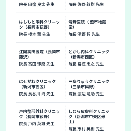
院長 田窪 良太 先生
院長 佐野 敦樹 先生
はしもと眼科クリニッ
清野医院（ 燕市地蔵
ク（長岡市荻野）
堂）
院長 橋本 薫 先生
院長 清野 智 先生
江陽高田医院（長岡市
とがし内科クリニック
藤沢）
（新潟市西区）
院長 高田 琢磨 先生
院長 冨樫 忠之 先生
はせがわクリニック
三条りゅうクリニック
（新潟市西区）
（三条市興野）
院長 長谷川 尚 先生
院長 渡辺 竜助 先生
戸内整形外科クリニッ
しむら皮膚科クリニッ
ク（長岡市荻野）
ク（新潟市中央区米
山）
院長 戸内 英雄 先生
院長 志村 英樹 先生