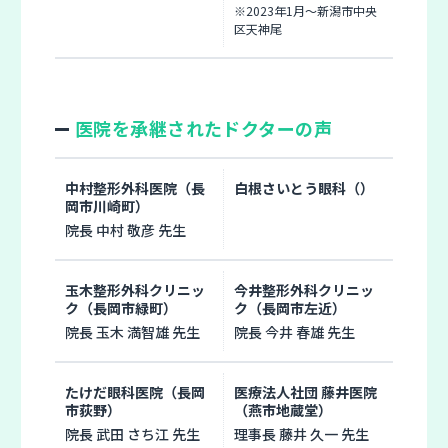
※2023年1月〜新潟市中央
区天神尾
医院を承継されたドクターの声
中村整形外科医院（長
白根さいとう眼科（）
岡市川崎町）
院長 中村 敬彦 先生
玉木整形外科クリニッ
今井整形外科クリニッ
ク（長岡市緑町）
ク（長岡市左近）
院長 玉木 満智雄 先生
院長 今井 春雄 先生
たけだ眼科医院（長岡
医療法人社団 藤井医院
市荻野）
（燕市地蔵堂）
院長 武田 さち江 先生
理事長 藤井 久一 先生